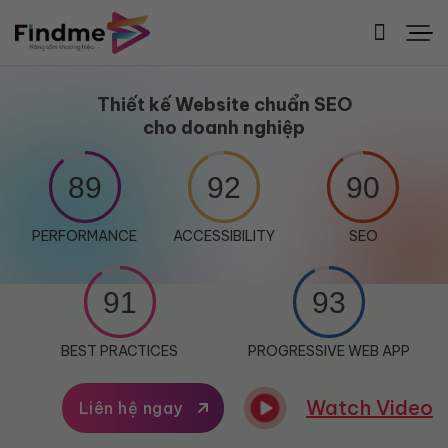
Bỏ
qua
nội
dung
Thiết kế Website chuẩn SEO
cho doanh nghiệp
89
92
90
PERFORMANCE
ACCESSIBILITY
SEO
91
93
BEST PRACTICES
PROGRESSIVE WEB APP
Watch Video
Liên hệ ngay