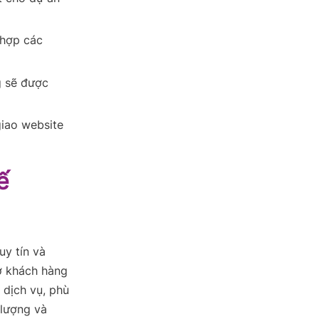
 hợp các
g sẽ được
giao website
ế
uy tín và
rợ khách hàng
 dịch vụ, phù
 lượng và