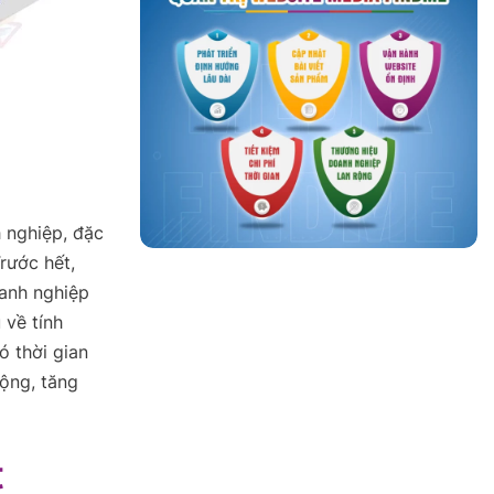
h nghiệp, đặc
rước hết,
oanh nghiệp
 về tính
ó thời gian
ộng, tăng
t