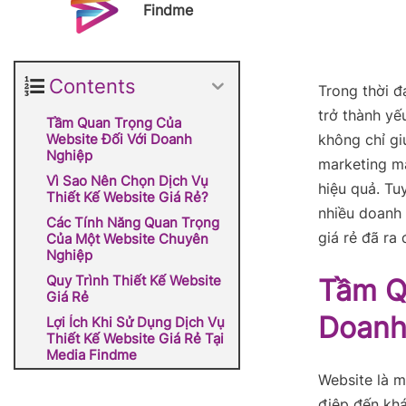
Findme
Contents
Trong thời đ
trở thành yế
Tầm Quan Trọng Của
Website Đối Với Doanh
không chỉ gi
Nghiệp
marketing m
Vì Sao Nên Chọn Dịch Vụ
hiệu quả. Tuy
Thiết Kế Website Giá Rẻ?
nhiều doanh 
Các Tính Năng Quan Trọng
giá rẻ đã ra
Của Một Website Chuyên
Nghiệp
Quy Trình Thiết Kế Website
Tầm Q
Giá Rẻ
Doanh
Lợi Ích Khi Sử Dụng Dịch Vụ
Thiết Kế Website Giá Rẻ Tại
Media Findme
Website là m
điệp đến khá