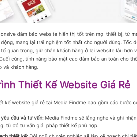
ponsive đảm bảo website hiển thị tốt trên mọi thiết bị, từ m
i động, mang lại trải nghiệm tốt nhất cho người dùng. Tốc đ
 tố quan trọng, giữ chân khách hàng ở lại website lâu hơn v
 Cuối cùng, tính năng bảo mật cao đảm bảo an toàn cho thô
p và khách hàng.
ình Thiết Kế Website Giá Rẻ
iết kế website giá rẻ tại Media Findme bao gồm các bước c
 yêu cầu và tư vấn:
Media Findme sẽ lắng nghe và ghi nhận
g, từ đó tư vấn giải pháp thiết kế phù hợp.
ch thiết kế:
Đội ngũ chuyên nghiệp sẽ lập kế hoạch chi tiế