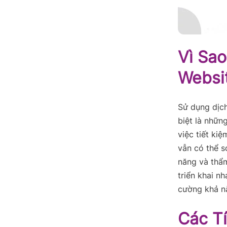
Vì Sa
Websi
Sử dụng dịch
biệt là nhữn
việc tiết kiệ
vẫn có thể s
năng và thẩm
triển khai n
cường khả nă
Các T