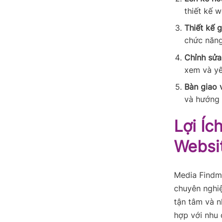
thiết kế w
Thiết kế 
chức năng
Chỉnh sửa
xem và yê
Bàn giao 
và hướng 
Lợi Íc
Websi
Media Findme
chuyên nghiệ
tận tâm và n
hợp với nhu 