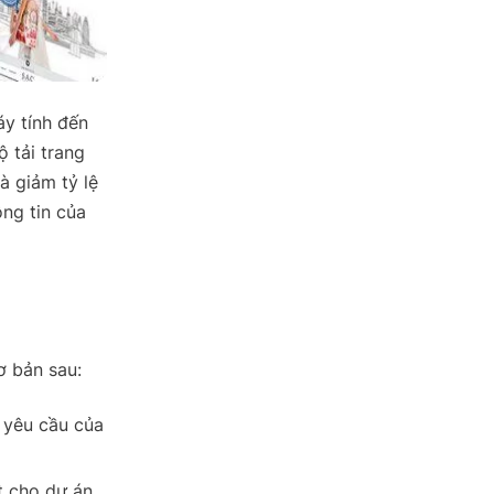
áy tính đến
ộ tải trang
à giảm tỷ lệ
ng tin của
ơ bản sau:
 yêu cầu của
t cho dự án