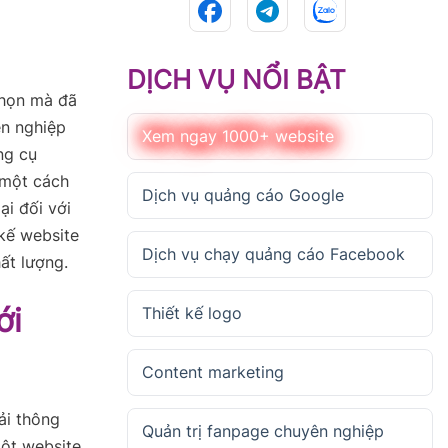
DỊCH VỤ NỔI BẬT
chọn mà đã
ên nghiệp
Xem ngay 1000+ website
ng cụ
 một cách
Dịch vụ quảng cáo Google
ại đối với
 kế website
Dịch vụ chạy quảng cáo Facebook
ất lượng.
ới
Thiết kế logo
Content marketing
ải thông
Quản trị fanpage chuyên nghiệp
ột website,