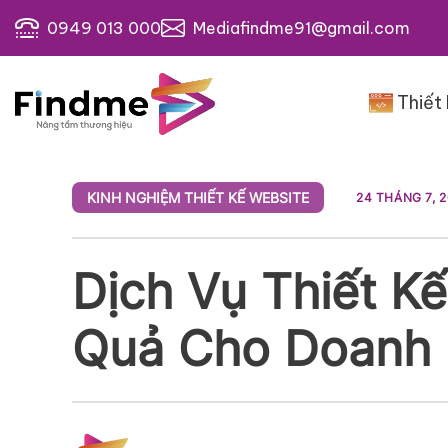
Bỏ
0949 013 000
Mediafindme91@gmail.com
qua
nội
dung
Thiết
KINH NGHIỆM THIẾT KẾ WEBSITE
24 THÁNG 7, 
Dịch Vụ Thiết Kế
Quả Cho Doanh 