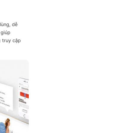
dùng, dễ
 giúp
 truy cập