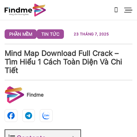
Bỏ
qua
nội
dung
PHẦN MỀM
TIN TỨC
23 THÁNG 7, 2025
Mind Map Download Full Crack –
Tìm Hiểu 1 Cách Toàn Diện Và Chi
Tiết
Findme