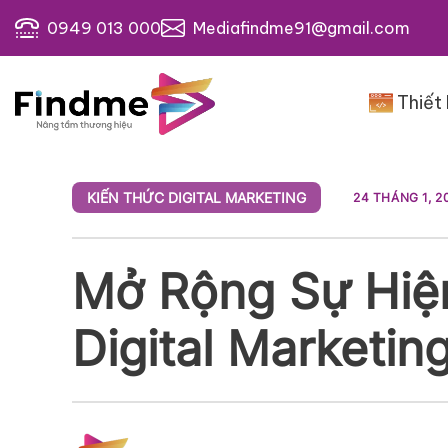
Bỏ
0949 013 000
Mediafindme91@gmail.com
qua
nội
dung
Thiết
KIẾN THỨC DIGITAL MARKETING
24 THÁNG 1, 2
Mở Rộng Sự Hiện
Digital Marketi