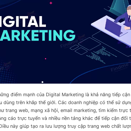
ững điểm mạnh của Digital Marketing là khả năng tiếp cận
êu dùng trên khắp thế giới. Các doanh nghiệp có thể sử dụ
hư trang web, mạng xã hội, email marketing, tìm kiếm trực
ng cáo trực tuyến và nhiều nền tảng khác để tiếp cận đối
 Điều này giúp tạo ra lưu lượng truy cập trang web chất lượ