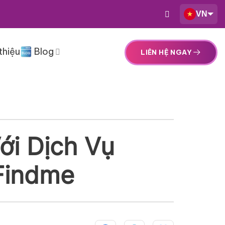
VN
thiệu
Blog
LIÊN HỆ NGAY
ới Dịch Vụ
 Findme