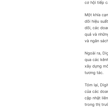
cơ hội tiếp 
Một khía cạn
dõi hiệu suấ
dõi, các doa
quả và những
và ngân sách
Ngoài ra, Di
qua các kênh
xây dựng mối
tương tác.
Tóm lại, Dig
của các doan
cập nhật liê
trong thị tr