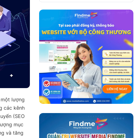
 một lượng
ng các kênh
 tuyến (SEO
 tượng mục
ng và tăng