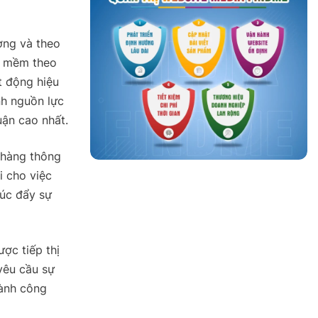
ờng và theo
n mềm theo
t động hiệu
nh nguồn lực
uận cao nhất.
h hàng thông
i cho việc
húc đẩy sự
ược tiếp thị
 yêu cầu sự
hành công