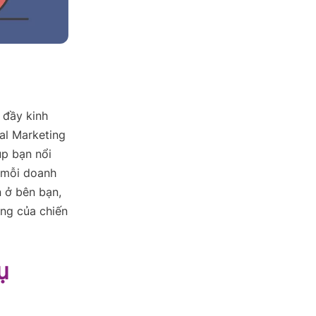
 đầy kinh
al Marketing
úp bạn nổi
g mỗi doanh
n ở bên bạn,
ng của chiến
ụ