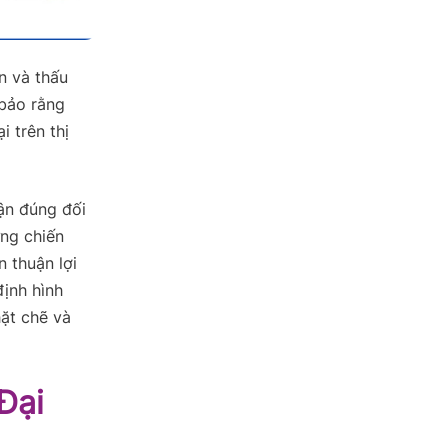
n và thấu
 bảo rằng
 trên thị
ận đúng đối
ựng chiến
n thuận lợi
định hình
ặt chẽ và
Đại