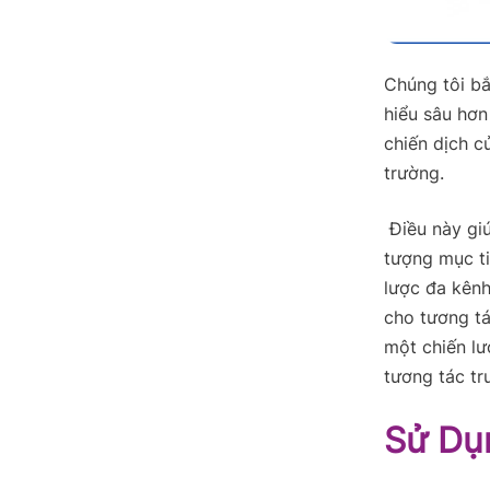
Chúng tôi bắ
hiểu sâu hơn
chiến dịch c
trường.
Điều này gi
tượng mục ti
lược đa kênh
cho tương tá
một chiến lư
tương tác tr
Sử Dụ