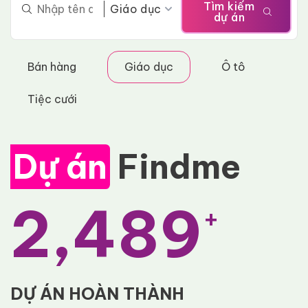
Tìm kiếm
Giáo dục
dự án
Bán hàng
Giáo dục
Ô tô
Tiệc cưới
Dự án
Findme
2,489
+
DỰ ÁN
HOÀN THÀNH