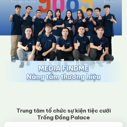
THIẾT KẾ RIÊNG GIAO DIỆN
5 MẶT TRANG PC
THIẾT KẾ RIÊNG GIAO DIỆN
5 MẶT TRANG
MOBILE
Phát triển và xây dựng trang web mới dựa theo
thiết kế
Tặng 2 Banner + 1 Logo
Tốc độ tải trang < 2s
Miễn phí bảo mật SSL
Tặng kèm 1 năm tên miền .COM trị giá 300.000
VNĐ
Tặng Hosting 10GB / 1 năm trị giá 2.760.000
VNĐ
Trung tâm tổ chức sự kiện tiệc cưới
Tặng Full Plugin bản quyền
Trống Đồng Palace
Thời gian bàn giao: 12 - 15 ngày