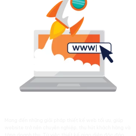
Các giải pháp phù hợp
cho Website của bạn
Mang đến những giải pháp thiết kế web tối ưu, giúp
website trở nên chuyên nghiệp, thu hút khách hàng và
tăng doanh thu. Từ việc thiết kế giao diện độc đáo,