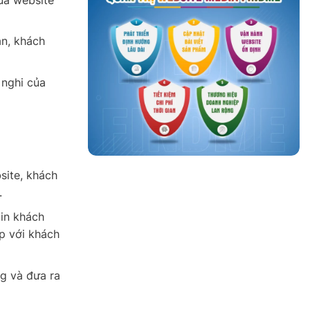
ạn, khách
 nghi của
site, khách
.
tin khách
p với khách
ng và đưa ra