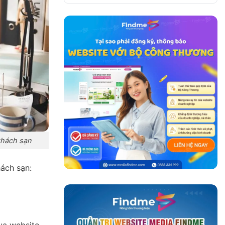
khách sạn
ách sạn:
ua website