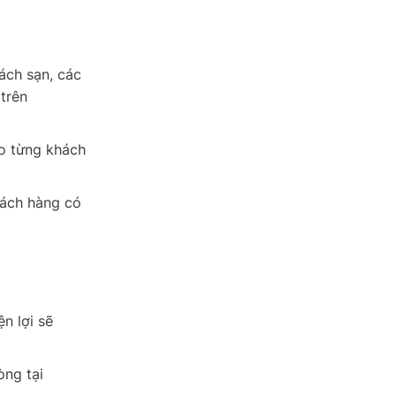
ách sạn, các
 trên
o từng khách
hách hàng có
n lợi sẽ
òng tại