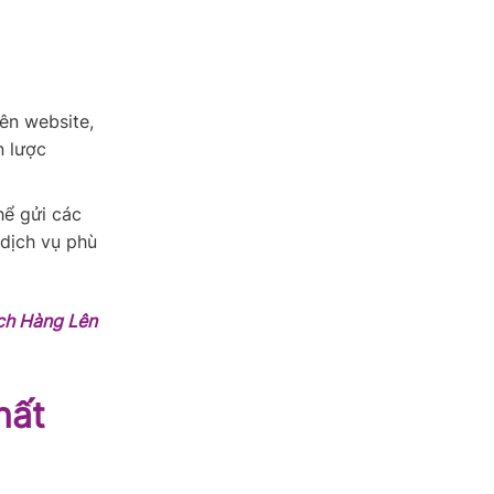
ên website,
n lược
hể gửi các
 dịch vụ phù
ch Hàng Lên
hất