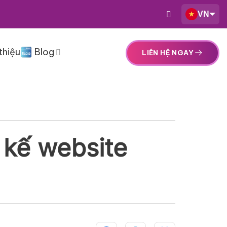
VN
thiệu
Blog
LIÊN HỆ NGAY
t kế website