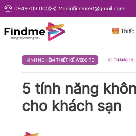
Bỏ
0949 013 000
Mediafindme91@gmail.com
qua
nội
dung
Thiết
KINH NGHIỆM THIẾT KẾ WEBSITE
31 THÁNG 12,
5 tính năng khôn
cho khách sạn