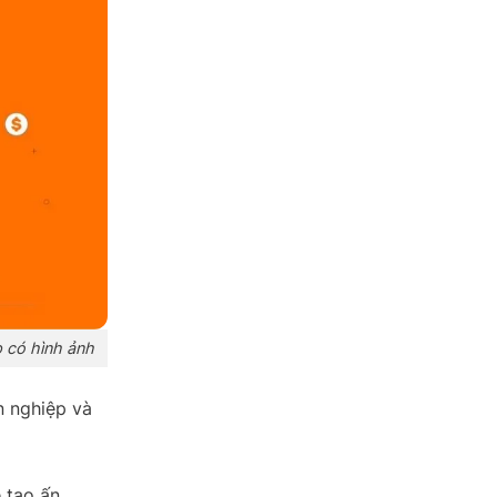
 có hình ảnh
n nghiệp và
ẽ tạo ấn