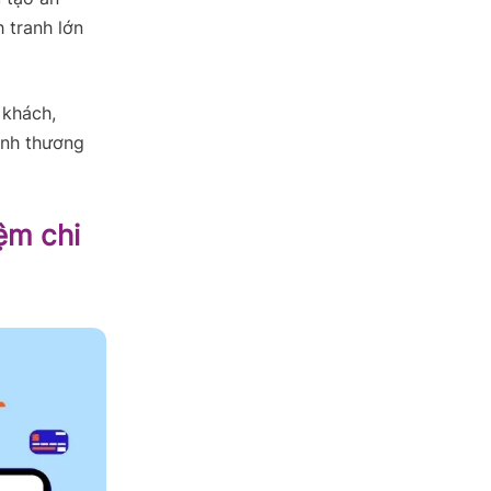
 tranh lớn
 khách,
ảnh thương
ệm chi