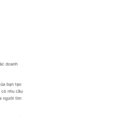
các doanh
của bạn tạo
i có nhu cầu
a người tìm