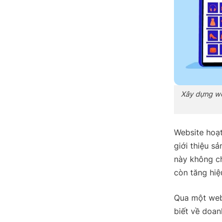
Xây dựng we
Website hoạ
giới thiệu s
này không ch
còn tăng hiệ
Qua một webs
biết về doan