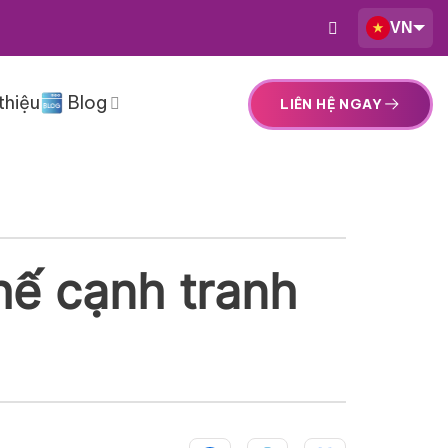
VN
thiệu
Blog
LIÊN HỆ NGAY
thế cạnh tranh