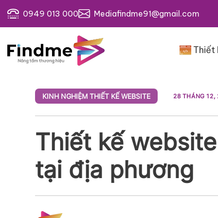
Bỏ
0949 013 000
Mediafindme91@gmail.com
qua
nội
dung
Thiết
KINH NGHIỆM THIẾT KẾ WEBSITE
28 THÁNG 12,
Thiết kế website
tại địa phương