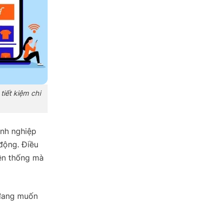
iết kiệm chi
anh nghiệp
động. Điều
yền thống mà
 đang muốn