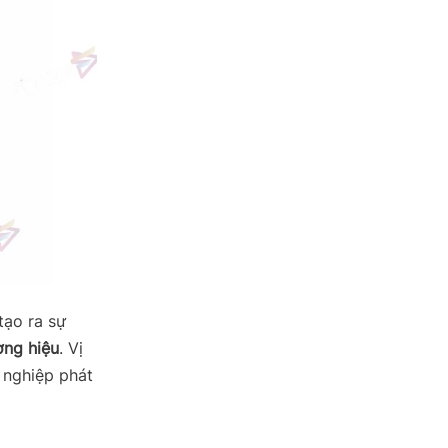
tạo ra sự
ơng hiệu
. Vị
h nghiệp phát