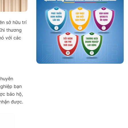
n sở hữu trí
Khi thương
hó với các
chuyên
nghiệp bạn
ợc bảo hộ,
nhận được.