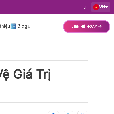
VN
thiệu
Blog
LIÊN HỆ NGAY
ệ Giá Trị