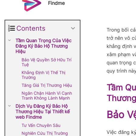
Findme
Contents
Trong bối cả
trở nên vô c
Tầm Quan Trọng Của Việc
Đăng Ký Bảo Hộ Thương
khẳng định v
Hiệu
xâm phạm và
Bảo Vệ Quyền Sở Hữu Trí
quan trọng 
Tuệ
quy trình này
Khẳng Định Vị Thế Thị
Trường
Tăng Giá Trị Thương Hiệu
Tầm Qu
Ngăn Chặn Hành Vi Cạnh
Thương
Tranh Không Lành Mạnh
Dịch Vụ Đăng Ký Bảo Hộ
Thương Hiệu Tại Thiết kế
Bảo V
web Findme
Tư Vấn Chuyên Sâu
Việc đăng ký
Nghiên Cứu Thị Trường