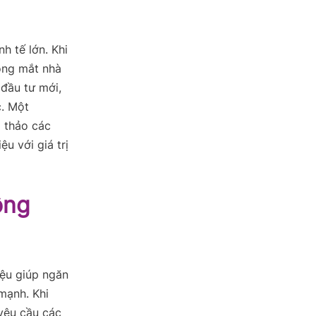
nh tế lớn. Khi
rong mắt nhà
 đầu tư mới,
c. Một
 thảo các
u với giá trị
ông
iệu giúp ngăn
mạnh. Khi
yêu cầu các