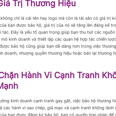
Giá Trị Thương Hiệu
hông chỉ là cái tên hay logo mà còn là tài sản có giá trị ki
của bạn được bảo hộ, giá trị của nó sẽ tăng lên đáng kể t
i tác. Đây là yếu tố quan trọng giúp bạn thu hút các nguồn
mô kinh doanh và thiết lập các quan hệ hợp tác chiến lượ
 được bảo hộ cũng giúp bạn dễ dàng hơn trong việc thương
h doanh, nhượng quyền thương hiệu hoặc bán lại thương hiệ
Chặn Hành Vi Cạnh Tranh Kh
Mạnh
ường kinh doanh cạnh tranh gay gắt, việc bảo hộ thương h
ả các hành vi sao chép, giả mạo và cạnh tranh không lành 
 của bạn được đăng ký bảo hộ, bạn có quyền hợp pháp để 