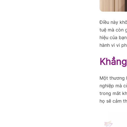
Điều này khô
tuệ mà còn g
hiệu của bạn
hành vi vi p
Khẳng
Một thương 
nghiệp mà cò
trong mắt kh
họ sẽ cảm t