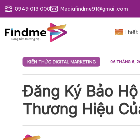
Bỏ
0949 013 000
Mediafindme91@gmail.com
qua
nội
dung
Thiết
KIẾN THỨC DIGITAL MARKETING
06 THÁNG 6, 2
Đăng Ký Bảo Hộ 
Thương Hiệu Củ