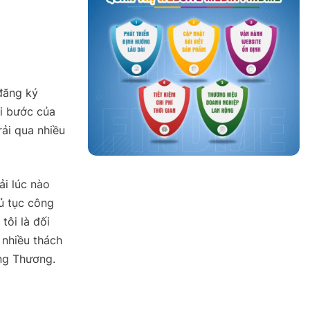
đăng ký
i bước của
rải qua nhiều
ải lúc nào
hủ tục công
tôi là đối
 nhiều thách
ng Thương.