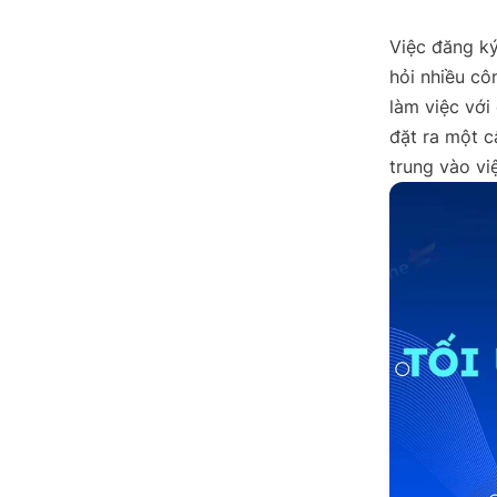
Việc đăng ký
hỏi nhiều côn
làm việc với
đặt ra một c
trung vào vi