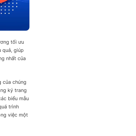
ương tối ưu
 quả, giúp
ng nhất của
g của chúng
ăng ký trang
các biểu mẫu
uá trình
ông việc một