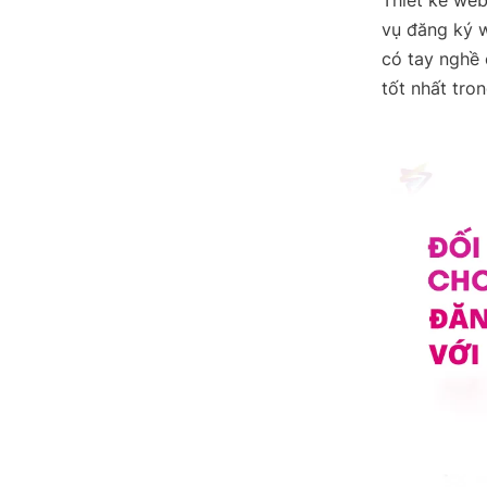
vụ đăng ký w
có tay nghề 
tốt nhất tro