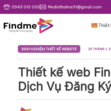
Bỏ
0949 013 000
Mediafindme91@gmail.com
qua
nội
dung
Thiết
KINH NGHIỆM THIẾT KẾ WEBSITE
20 THÁNG 1, 
Thiết kế web Fi
Dịch Vụ Đăng K