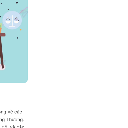
ộng về các
ông Thương.
y đổi và cập