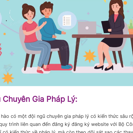
 Chuyên Gia Pháp Lý:
 hào có một đội ngũ chuyên gia pháp lý có kiến thức sâu r
quy trình liên quan đến đăng ký đăng ký website với Bộ C
 có kiến thức về pháp lý, mà còn theo dõi sát sao các tha