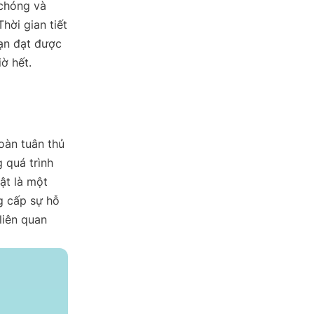
 chóng và
hời gian tiết
bạn đạt được
ờ hết.
oàn tuân thủ
 quá trình
ật là một
g cấp sự hỗ
liên quan