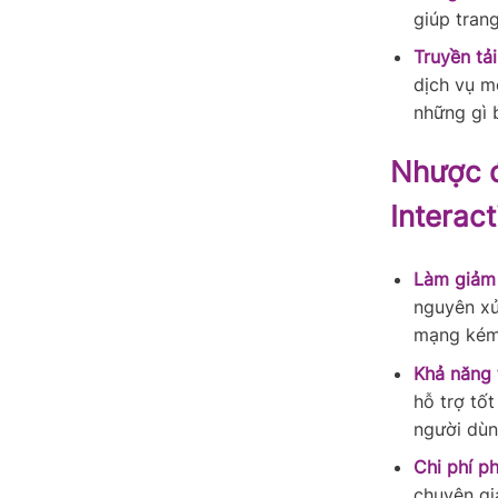
giúp tran
Truyền tải
dịch vụ m
những gì 
Nhược đ
Interac
Làm giảm 
nguyên xử 
mạng kém
Khả năng 
hỗ trợ tốt
người dùn
Chi phí ph
chuyên gi