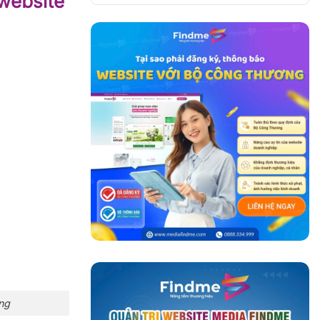
 website
ng