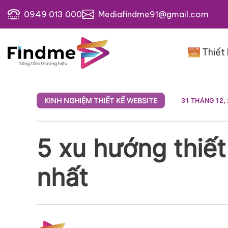
Bỏ
0949 013 000
Mediafindme91@gmail.com
qua
nội
dung
Thiết
KINH NGHIỆM THIẾT KẾ WEBSITE
31 THÁNG 12,
5 xu hướng thiết
nhất