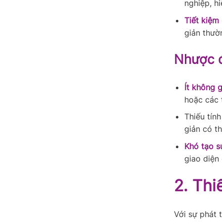
nghiệp, hi
Tiết kiệm 
giản thườ
Nhược đ
Ít không g
hoặc các 
Thiếu tín
giản có t
Khó tạo s
giao diện
2. Thi
Với sự phát 