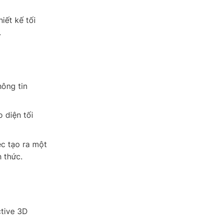
iết kế tối
.
hông tin
 diện tối
ệc tạo ra một
 thức.
ctive 3D