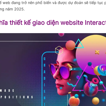
kế web đang trở nên phổ biến và được dự đoán sẽ tiếp tục p
ng năm 2025.
ĩa thiết kế giao diện website Interac