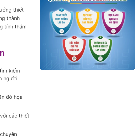
ướng thiết
ững thành
g tính thẩm
ản
tìm kiếm
m người
hần đồ họa
với các thiết
 chuyên