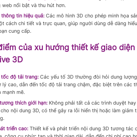
g web nổi bật và thu hút hơn.
 thông tin hiệu quả:
Các mô hình 3D cho phép minh họa sả
ột cách chi tiết và trực quan, giúp người dùng dễ dàng hiể
bạn cung cấp.
iểm của xu hướng thiết kế giao diện
tive 3D
tốc độ tải trang:
Các yếu tố 3D thường đòi hỏi dung lượng 
lý cao, dẫn đến tốc độ tải trang chậm, đặc biệt trên các t
 mạnh mẽ.
tương thích giới hạn:
Không phải tất cả các trình duyệt hay 
 cho nội dung 3D, có thể gây ra lỗi hiển thị hoặc làm giảm 
g.
át triển cao:
Thiết kế và phát triển nội dung 3D tương tác 
a, công cụ phức tạp và thời gian dài, dẫn đến chi phí cao h