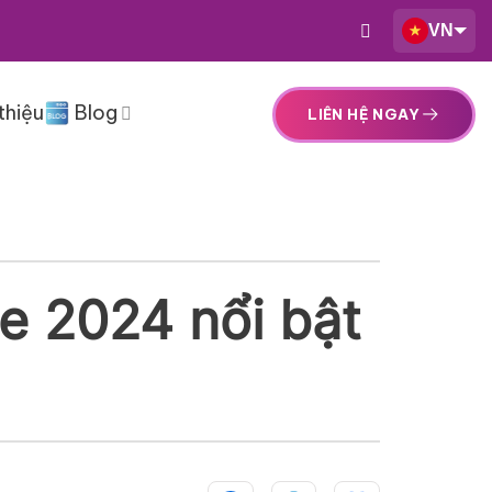
VN
thiệu
Blog
LIÊN HỆ NGAY
te 2024 nổi bật