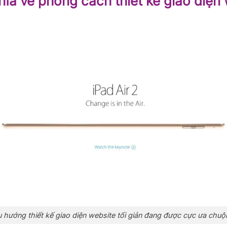
hĩa về phong cách thiết kế giao diện
 hướng thiết kế giao diện website tối giản đang được cực ưa chuộ