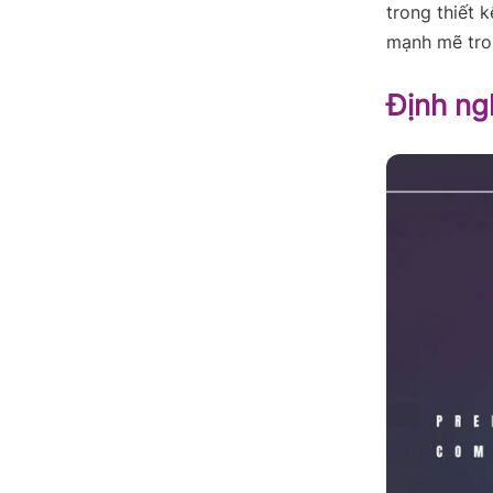
trong thiết 
mạnh mẽ tro
Định ngh