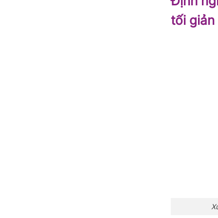
Định ng
tối giản
Xu