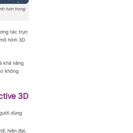
ạnh hơn trong
ương tác trực
 mô hình 3D
và khả năng
ào không
ctive 3D
gười dùng
ế, hiện đại,