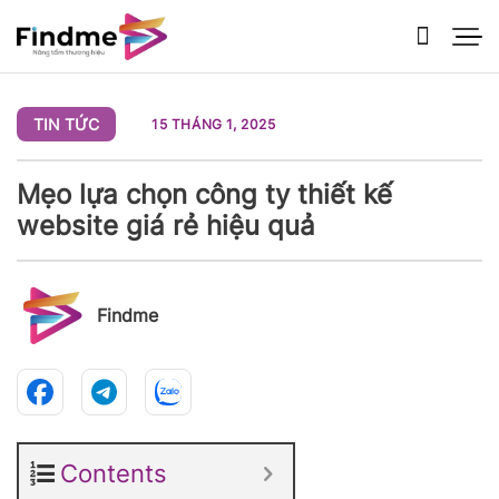
Bỏ
qua
nội
dung
TIN TỨC
15 THÁNG 1, 2025
Mẹo lựa chọn công ty thiết kế
website giá rẻ hiệu quả
Findme
Contents