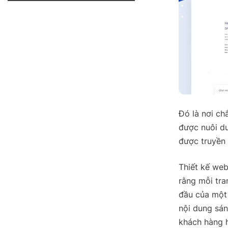
Đó là nơi ch
được nuôi dư
được truyền 
Thiết kế we
rằng mỗi tra
đầu của một 
nội dung sán
khách hàng 