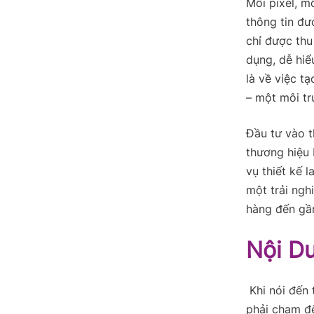
Mỗi pixel, m
thông tin đư
chỉ được thu
dụng, dễ hiểu
là về việc t
– một môi tr
Đầu tư vào t
thương hiệu 
vụ thiết kế 
một trải ngh
hàng đến gầ
Nội D
Khi nói đến 
phải chạm đế