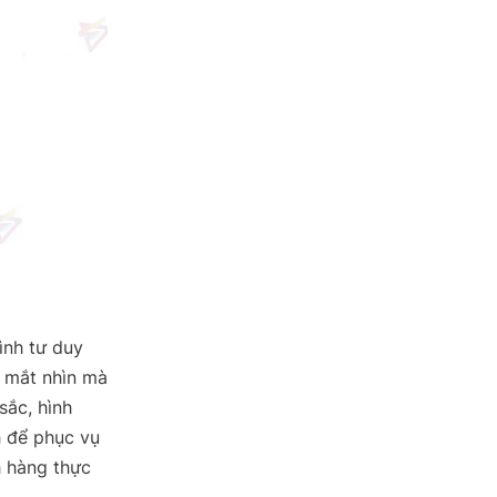
ình tư duy
g mắt nhìn mà
sắc, hình
h để phục vụ
h hàng thực