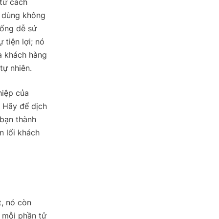
 từ cách
i dùng không
hống dễ sử
 tiện lợi; nó
và khách hàng
tự nhiên.
hiệp của
. Hãy để dịch
 bạn thành
n lối khách
t, nó còn
, mỗi phần tử