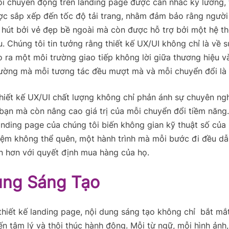
ỗi chuyển động trên landing page được cân nhắc kỹ lưỡng,
ợc sắp xếp đến tốc độ tải trang, nhằm đảm bảo rằng ngườ
 hút bởi vẻ đẹp bề ngoài mà còn được hỗ trợ bởi một hệ t
. Chúng tôi tin tưởng rằng thiết kế UX/UI không chỉ là về sự
ạo ra một môi trường giao tiếp không lời giữa thương hiệu 
ường mà mỗi tương tác đều mượt mà và mỗi chuyển đổi là 
hiết kế UX/UI chất lượng không chỉ phản ánh sự chuyên ng
bạn mà còn nâng cao giá trị của mỗi chuyển đổi tiềm năng
landing page của chúng tôi biến không gian kỹ thuật số của
iệm không thể quên, một hành trình mà mỗi bước đi đều dẫ
n hơn với quyết định mua hàng của họ.
ung Sáng Tạo
thiết kế landing page, nội dung sáng tạo không chỉ bắt mắ
n tâm lý và thôi thúc hành động. Mỗi từ ngữ, mỗi hình ảnh