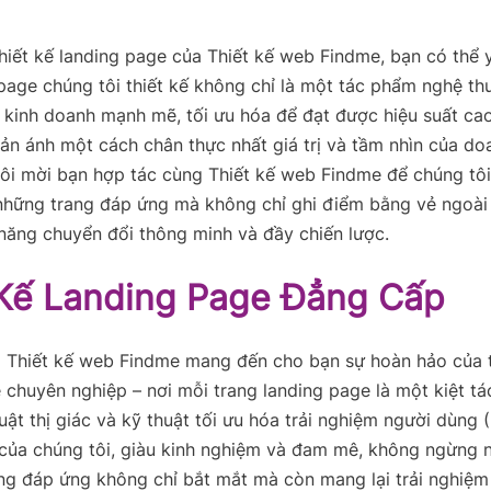
thiết kế landing page của Thiết kế web Findme, bạn có thể
page chúng tôi thiết kế không chỉ là một tác phẩm nghệ th
kinh doanh mạnh mẽ, tối ưu hóa để đạt được hiệu suất cao
ản ánh một cách chân thực nhất giá trị và tầm nhìn của do
ôi mời bạn hợp tác cùng Thiết kế web Findme để chúng tôi
 những trang đáp ứng mà không chỉ ghi điểm bằng vẻ ngoà
năng chuyển đổi thông minh và đầy chiến lược.
 Kế Landing Page Đẳng Cấp
i Thiết kế web Findme mang đến cho bạn sự hoàn hảo của t
 chuyên nghiệp – nơi mỗi trang landing page là một kiệt tá
uật thị giác và kỹ thuật tối ưu hóa trải nghiệm người dùng 
 của chúng tôi, giàu kinh nghiệm và đam mê, không ngừng n
ng đáp ứng không chỉ bắt mắt mà còn mang lại trải nghiệ