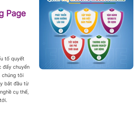
ng Page
ếu tố quyết
úc đẩy chuyển
, chúng tôi
y bắt đầu từ
 nghề cụ thể,
ới.