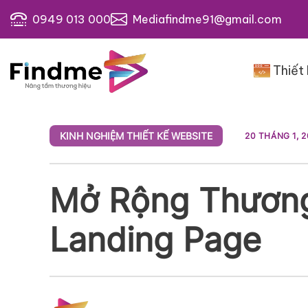
Bỏ
0949 013 000
Mediafindme91@gmail.com
qua
nội
dung
Thiết
KINH NGHIỆM THIẾT KẾ WEBSITE
20 THÁNG 1, 
Mở Rộng Thương 
Landing Page