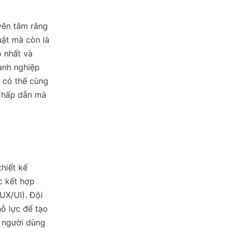
 yên tâm rằng
uật mà còn là
 nhất và
anh nghiệp
 có thể cùng
i hấp dẫn mà
hiết kế
c kết hợp
(UX/UI). Đội
ỗ lực để tạo
m người dùng