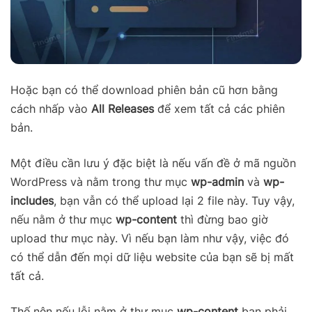
Hoặc bạn có thể download phiên bản cũ hơn bằng
cách nhấp vào
All Releases
để xem tất cả các phiên
bản.
Một điều cần lưu ý đặc biệt là nếu vấn đề ở mã nguồn
WordPress và nằm trong thư mục
wp-admin
và
wp-
includes
, bạn vẫn có thể upload lại 2 file này. Tuy vậy,
nếu nằm ở thư mục
wp-content
thì đừng bao giờ
upload thư mục này. Vì nếu bạn làm như vậy, việc đó
có thể dẫn đến mọi dữ liệu website của bạn sẽ bị mất
tất cả.
Thế nên nếu lỗi nằm ở thư mục
wp-content
bạn phải