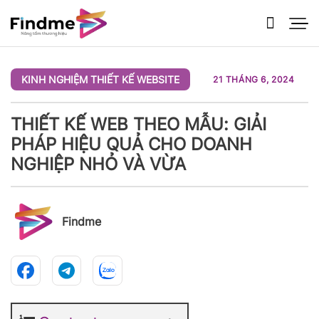
Bỏ
qua
nội
dung
KINH NGHIỆM THIẾT KẾ WEBSITE
21 THÁNG 6, 2024
THIẾT KẾ WEB THEO MẪU: GIẢI
PHÁP HIỆU QUẢ CHO DOANH
NGHIỆP NHỎ VÀ VỪA
Findme