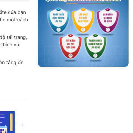
ite của bạn
tin một cách
ộ tải trang,
 thích với
ền tảng ổn