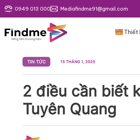
Bỏ
0949 013 000
Mediafindme91@gmail.com
qua
nội
dung
Thiết
TIN TỨC
15 THÁNG 1, 2025
2 điều cần biết k
Tuyên Quang