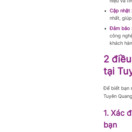
hiệu và l
Cập nhật 
nhất, giú
Đảm bảo 
công nghệ
khách hàn
2 điều
tại T
Để biết bạn 
Tuyên Quang 
1. Xác 
bạn