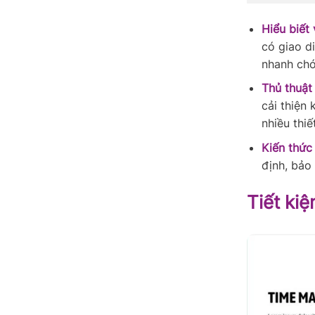
Hiểu biết 
có giao d
nhanh chó
Thủ thuật 
cải thiện 
nhiều thiế
Kiến thức 
định, bảo
Tiết ki