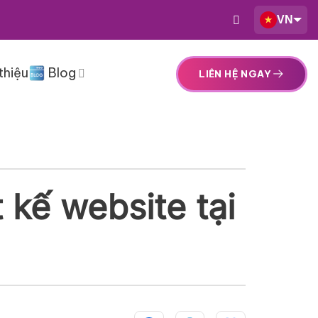
VN
thiệu
Blog
LIÊN HỆ NGAY
t kế website tại